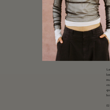
Un
La
la
ma
en
qu
ho
El