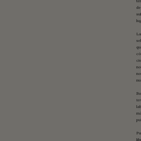
te
de
su
lu
La
se
qu
có
ci
no
no
nu
Su
ter
la
má
pu
Pu
lib