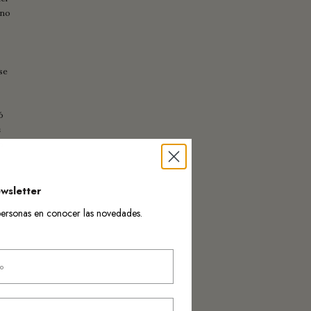
ono
se
ó
s
n
wsletter
s personas en conocer las novedades.