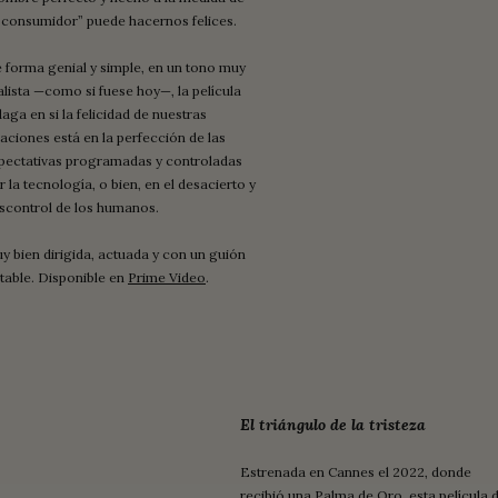
 consumidor” puede hacernos felices.
 forma genial y simple, en un tono muy
alista —como si fuese hoy—, la película
daga en si la felicidad de nuestras
laciones está en la perfección de las
pectativas programadas y controladas
r la tecnología, o bien, en el desacierto y
scontrol de los humanos.
y bien dirigida, actuada y con un guión
table. Disponible en
Prime Video
.
El triángulo de la tristeza
Estrenada en Cannes el 2022, donde
recibió una Palma de Oro, esta película d