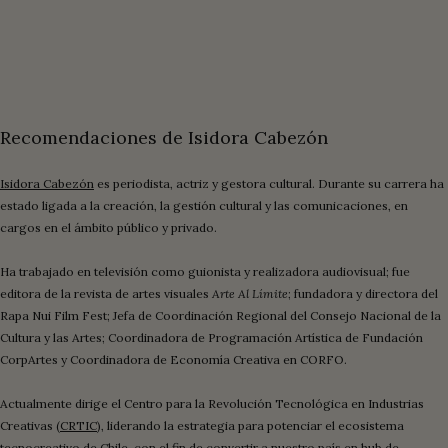
Recomendaciones de Isidora Cabezón
Isidora Cabezón
es periodista, actriz y gestora cultural. Durante su carrera ha
estado ligada a la creación, la gestión cultural y las comunicaciones, en
cargos en el ámbito público y privado.
Ha trabajado en televisión como guionista y realizadora audiovisual; fue
editora de la revista de artes visuales
Arte Al Límite
; fundadora y directora del
Rapa Nui Film Fest; Jefa de Coordinación Regional del Consejo Nacional de la
Cultura y las Artes; Coordinadora de Programación Artística de Fundación
CorpArtes y Coordinadora de Economía Creativa en CORFO.
Actualmente dirige el Centro para la Revolución Tecnológica en Industrias
Creativas (
CRTIC
), liderando la estrategia para potenciar el ecosistema
tecnocreativo de Chile, con el fin de convertir a nuestro país en hub de