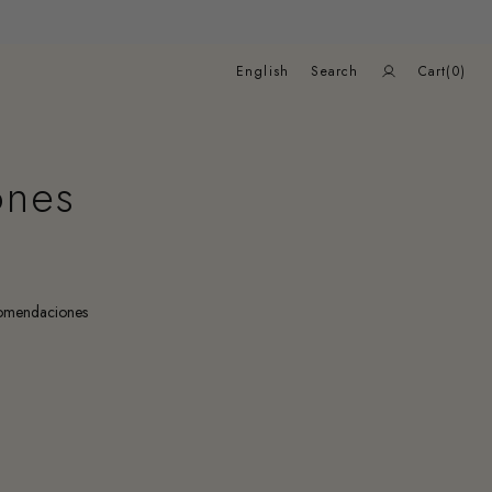
Cart
English
Search
Cart
(0)
0
items
ones
ecomendaciones