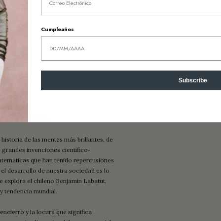
Cumpleaños
Subscribe
 verdor terrible
 historia de las mentes más brillantes, de
s grandes invenciones científico-
temáticas que han tenido repercusiones
 el desarrollo de nuestra sociedad es lo
e explora el chileno Benjamín Labatut,
y tendencia mundial.
 encierro y la locura que significa