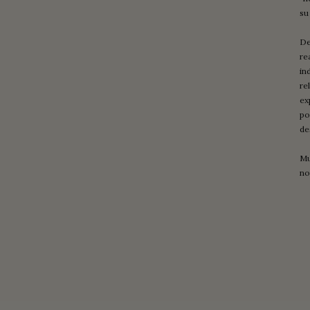
su
De
re
in
re
ex
po
de
Mu
no