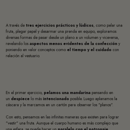
A través de
tres ejercicios prácticos y lúdicos
, como pelar una
fruta, plegar papel y desarmar una prenda en equipo, exploramos
diversas formas de pasar desde un plano a un volumen y viceversa,
revelando los
aspectos menos evidentes de la confección
y
poniendo en valor conceptos como
el tiempo y el cuidado
con
relación al vestuario.
En el primer ejercicio,
pelamos
una
mandarina
pensando en
un
despiece
lo más
intencionado
posible. Luego aplanamos la
cáscara y la marcamos en un cartón para observar los "planos".
Con esto, pensamos en las infinitas maneras que existen para lograr
"vestir" una fruta. Aunque el cuerpo humano es más complejo que
una esfera, se puede hacer un
paralelo con el
patronaje
.