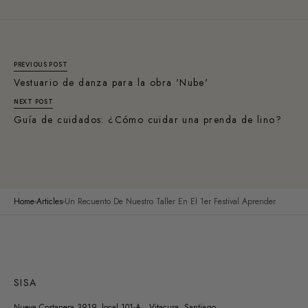
PREVIOUS POST
Vestuario de danza para la obra 'Nube'
NEXT POST
Guía de cuidados: ¿Cómo cuidar una prenda de lino?
Home
Articles
Un Recuento De Nuestro Taller En El 1er Festival Aprender
SISA
Nueva Costanera 3919, local 101-A. Vitacura, Santiago,