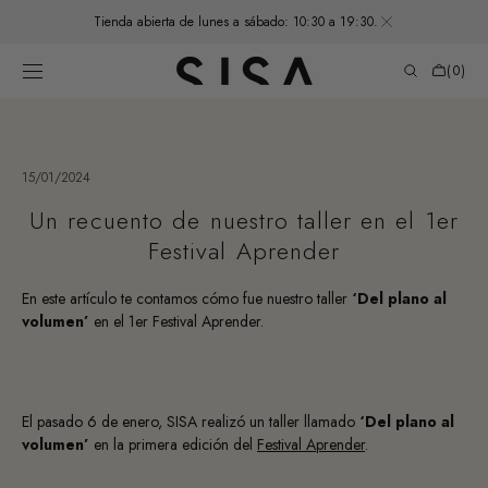
SKIP TO
Tienda abierta de lunes a sábado: 10:30 a 19:30.
CONTENT
Cart
(0)
0
items
15/01/2024
Un recuento de nuestro taller en el 1er
Festival Aprender
En este artículo te contamos cómo fue nuestro taller
‘Del plano al
volumen’
en el 1er Festival Aprender.
El pasado 6 de enero, SISA realizó un taller llamado
‘Del plano al
volumen’
en la primera edición del
Festival Aprender
.