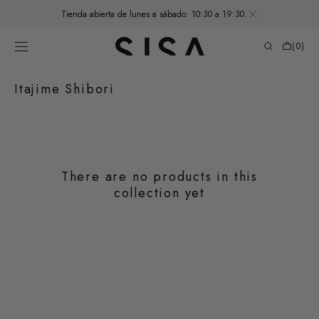
SKIP TO
Tienda abierta de lunes a sábado: 10:30 a 19:30.
CONTENT
Cart
(0)
0
items
Collection:
Itajime Shibori
There are no products in this
collection yet